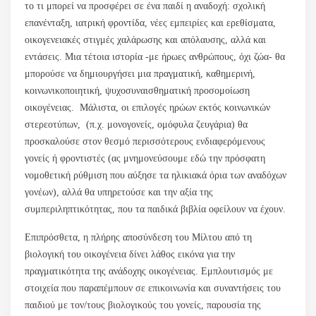
το τι μπορεί να προσφέρει σε ένα παιδί η αναδοχή: σχολική
επανένταξη, ιατρική φροντίδα, νέες εμπειρίες και ερεθίσματα,
οικογενειακές στιγμές χαλάρωσης και απόλαυσης, αλλά και
εντάσεις. Μια τέτοια ιστορία -με ήρωες ανθρώπους, όχι ζώα- θα
μπορούσε να δημιουργήσει μια πραγματική, καθημερινή,
κοινωνικοποιητική, ψυχοσυναισθηματική προσομοίωση
οικογένειας. Μάλιστα, οι επιλογές ηρώων εκτός κοινωνικών
στερεοτύπων, (π.χ. μονογονείς, ομόφυλα ζευγάρια) θα
προσκαλούσε στον θεσμό περισσότερους ενδιαφερόμενους
γονείς ή φροντιστές (ας μνημονεύσουμε εδώ την πρόσφατη
νομοθετική ρύθμιση που αύξησε τα ηλικιακά όρια των αναδόχων
γονέων), αλλά θα υπηρετούσε και την αξία της
συμπεριληπτικότητας, που τα παιδικά βιβλία οφείλουν να έχουν.
Επιπρόσθετα, η πλήρης αποσύνδεση του Μίλτου από τη
βιολογική του οικογένεια δίνει λάθος εικόνα για την
πραγματικότητα της ανάδοχης οικογένειας. Εμπλουτισμός με
στοιχεία που παραπέμπουν σε επικοινωνία και συναντήσεις του
παιδιού με τον/τους βιολογικούς του γονείς, παρουσία της