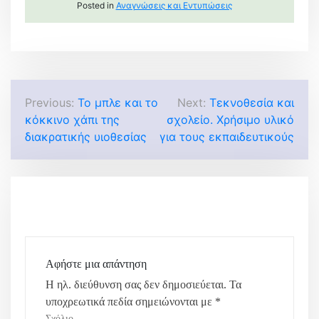
Posted in
Αναγνώσεις και Eντυπώσεις
Π
Previous:
Το μπλε και το
Next:
Τεκνοθεσία και
κόκκινο χάπι της
σχολείο. Χρήσιμο υλικό
λ
διακρατικής υιοθεσίας
για τους εκπαιδευτικούς
ο
ή
γ
η
σ
Αφήστε μια απάντηση
Η ηλ. διεύθυνση σας δεν δημοσιεύεται.
Τα
η
υποχρεωτικά πεδία σημειώνονται με
*
Σχόλιο