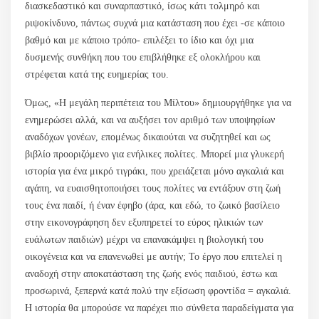
διασκεδαστικό και συναρπαστικό, ίσως κάτι τολμηρό και
ριψοκίνδυνο, πάντως συχνά μια κατάσταση που έχει -σε κάποιο
βαθμό και με κάποιο τρόπο- επιλέξει το ίδιο και όχι μια
δυσμενής συνθήκη που του επιβλήθηκε εξ ολοκλήρου και
στρέφεται κατά της ευημερίας του.
Όμως, «Η μεγάλη περιπέτεια του Μίλτου» δημιουργήθηκε για να
ενημερώσει αλλά, και να αυξήσει τον αριθμό των υποψηφίων
αναδόχων γονέων, επομένως δικαιούται να συζητηθεί και ως
βιβλίο προοριζόμενο για ενήλικες πολίτες. Μπορεί μια γλυκερή
ιστορία για ένα μικρό τιγράκι, που χρειάζεται μόνο αγκαλιά και
αγάπη, να ευαισθητοποιήσει τους πολίτες να εντάξουν στη ζωή
τους ένα παιδί, ή έναν έφηβο (άρα, και εδώ, το ζωικό βασίλειο
στην εικονογράφηση δεν εξυπηρετεί το εύρος ηλικιών των
ευάλωτων παιδιών) μέχρι να επανακάμψει η βιολογική του
οικογένεια και να επανενωθεί με αυτήν; Το έργο που επιτελεί η
αναδοχή στην αποκατάσταση της ζωής ενός παιδιού, έστω και
προσωρινά, ξεπερνά κατά πολύ την εξίσωση φροντίδα = αγκαλιά.
Η ιστορία θα μπορούσε να παρέχει πιο σύνθετα παραδείγματα για