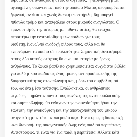
ιδρύματα, σε ανάδοχες ή θετές οικογένειες, η περιγραφή μιας
αγαπημένης οικογένειας, από την οποία ο Μίλτος απομακρύνεται
ξαφνικά, αναίτια και χωρίς διαρκή υποστήριξη, δημιουργεί
πιθανώς τρόμο και ανασφάλεια στους μικρούς αναγνώστες. Ο
εμπλουτισμός της ιστορίας με πιθανές αιτίες, θα ενίσχυε
περαιτέρω την ενσυναίσθηση των παιδιών για τους
υιοθετημένους/υπό αναδοχή φίλους τους, αλλά και θα
ενδυνάμωνε τα παιδιά σε ευαλωτότητα. Σημαντική συνεισφορά
στους δύο αυτούς στόχους θα είχε μια ιστορία με ήρωες-
ανθρώπους. Το ζωικό βασίλειο χρησιμοποιείται συχνά στα βιβλία
για πολύ μικρά παιδιά ως ένας τρόπος αντιπροσώπευσης της
διαφορετικότητας στον πλανήτη και, μέσω του συμβολισμού
του, ως ένα μέσο ταύτισης. Εναλλακτικά, οι ανθρώπινες
φιγούρες -τηρώντας πάντα τους κανόνες της αντιπροσώπευσης
και συμπερίληψης- θα ενίσχυαν την ενσυναίσθηση ή/και την
ταύτιση, την ανακούφιση και την απενοχοποίηση του μικρού
αναγνώστη μιας τέτοιας «περιπέτειας». Είναι όμως η διαταραχή
-και διακοπή- της οικογενειακής ζωής ενός παιδιού περιπέτεια;
Αντιστρόφως, τί είναι για ένα παιδί η περιπέτεια; Άλλοτε κάτι