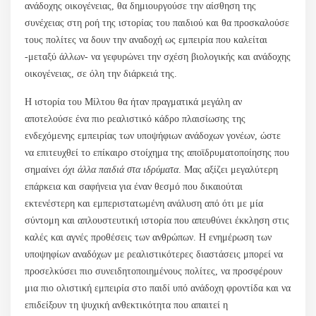
ανάδοχης οικογένειας, θα δημιουργούσε την αίσθηση της
συνέχειας στη ροή της ιστορίας του παιδιού και θα προσκαλούσε
τους πολίτες να δουν την αναδοχή ως εμπειρία που καλείται
-μεταξύ άλλων- να γεφυρώνει την σχέση βιολογικής και ανάδοχης
οικογένειας, σε όλη την διάρκειά της.
Η ιστορία του Μίλτου θα ήταν πραγματικά μεγάλη αν
αποτελούσε ένα πιο ρεαλιστικό κάδρο πλαισίωσης της
ενδεχόμενης εμπειρίας των υποψήφιων ανάδοχων γονέων, ώστε
να επιτευχθεί το επίκαιρο στοίχημα της αποϊδρυματοποίησης που
σημαίνει
όχι άλλα παιδιά στα ιδρύματα
. Μας αξίζει μεγαλύτερη
επάρκεια και σαφήνεια για έναν θεσμό που δικαιούται
εκτενέστερη και εμπεριστατωμένη ανάλυση από ότι με μία
σύντομη και απλουστευτική ιστορία που απευθύνει έκκληση στις
καλές και αγνές προθέσεις των ανθρώπων. Η ενημέρωση των
υποψηφίων αναδόχων με ρεαλιστικότερες διαστάσεις μπορεί να
προσελκύσει πιο συνειδητοποιημένους πολίτες, να προσφέρουν
μια πιο ολιστική εμπειρία στο παιδί υπό ανάδοχη φροντίδα και να
επιδείξουν τη ψυχική ανθεκτικότητα που απαιτεί η