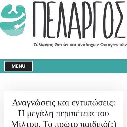
S
k
i
p
t
o
c
o
n
t
MENU
e
n
t
Αναγνώσεις και εντυπώσεις:
Η μεγάλη περιπέτεια του
Μίλτου, Το πρώτο παιδικό(;)