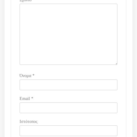
ά
ρ
θ
ρ
ω
ν
Όνομα
*
Email
*
Ιστότοπος