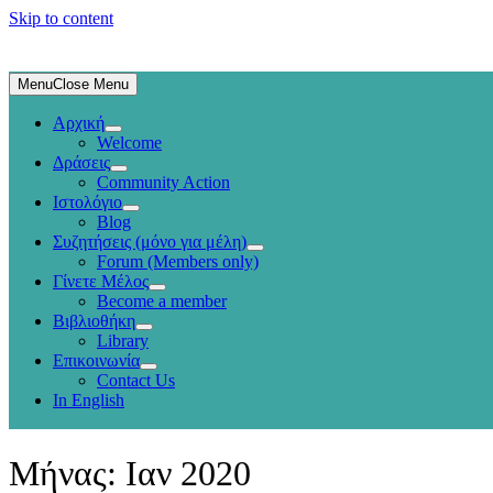
Skip to content
Menu
Close Menu
Αρχική
Welcome
Δράσεις
Community Action
Ιστολόγιο
Blog
Συζητήσεις (μόνο για μέλη)
Forum (Members only)
Γίνετε Μέλος
Become a member
Βιβλιοθήκη
Library
Επικοινωνία
Contact Us
In English
Μήνας:
Ιαν 2020