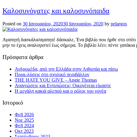
Καλοσυνόγατες και καλοσυνόπαιδα
Posted on
30 Ιανουαρίου, 2020
30 Ιανουαρίου, 2020
by
pelargos
Αγαπητή δασκάλα/αγαπητέ δάσκαλε, Ένα βιβλίο που ήρθε στο σπίτι α
μην το έχεις αναλογιστεί έως σήμερα. Το βιβλίο λέει: πέντε γατάκι
Πρόσφατα άρθρα
Ανδρομέδα, από την Ελλάδα στην Αιθιοπία και πίσω
Προκ-λύσεις στο σχολικό περιβάλλον
THE HATE YOU GIVE – Angie Thomas
Αναγνώσεις και Εντυπώσεις: Οικογένεια είμαστε
Η μεγάλη κακιά αλεπού και ο ρόλος του γονέα
Ιστορικό
Φεβ 2026
Νοε 2025
Φεβ 2024
Οκτ 2023
Σεπτέμβριος 2023