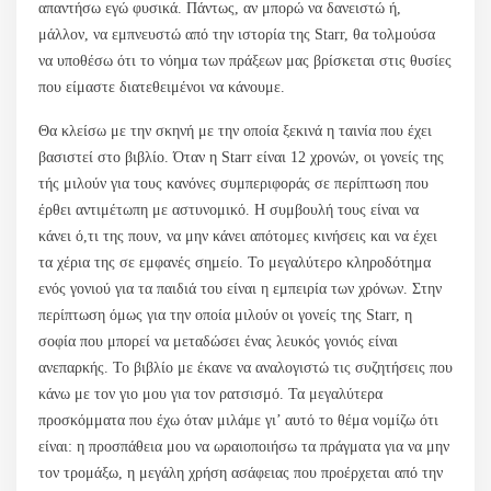
απαντήσω εγώ φυσικά. Πάντως, αν μπορώ να δανειστώ ή,
μάλλον, να εμπνευστώ από την ιστορία της Starr, θα τολμούσα
να υποθέσω ότι το νόημα των πράξεων μας βρίσκεται στις θυσίες
που είμαστε διατεθειμένοι να κάνουμε.
Θα κλείσω με την σκηνή με την οποία ξεκινά η ταινία που έχει
βασιστεί στο βιβλίο. Όταν η Starr είναι 12 χρονών, οι γονείς της
τής μιλούν για τους κανόνες συμπεριφοράς σε περίπτωση που
έρθει αντιμέτωπη με αστυνομικό. Η συμβουλή τους είναι να
κάνει ό,τι της πουν, να μην κάνει απότομες κινήσεις και να έχει
τα χέρια της σε εμφανές σημείο. Το μεγαλύτερο κληροδότημα
ενός γονιού για τα παιδιά του είναι η εμπειρία των χρόνων. Στην
περίπτωση όμως για την οποία μιλούν οι γονείς της Starr, η
σοφία που μπορεί να μεταδώσει ένας λευκός γονιός είναι
ανεπαρκής. Το βιβλίο με έκανε να αναλογιστώ τις συζητήσεις που
κάνω με τον γιο μου για τον ρατσισμό. Τα μεγαλύτερα
προσκόμματα που έχω όταν μιλάμε γι’ αυτό το θέμα νομίζω ότι
είναι: η προσπάθεια μου να ωραιοποιήσω τα πράγματα για να μην
τον τρομάξω, η μεγάλη χρήση ασάφειας που προέρχεται από την