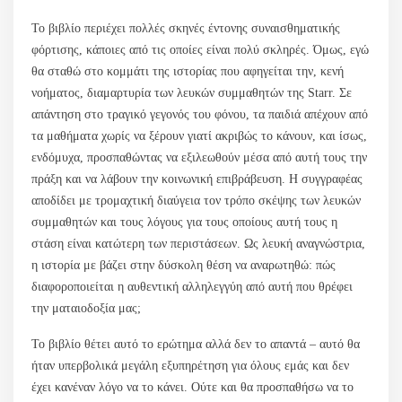
Το βιβλίο περιέχει πολλές σκηνές έντονης συναισθηματικής
φόρτισης, κάποιες από τις οποίες είναι πολύ σκληρές. Όμως, εγώ
θα σταθώ στο κομμάτι της ιστορίας που αφηγείται την, κενή
νοήματος, διαμαρτυρία των λευκών συμμαθητών της Starr. Σε
απάντηση στο τραγικό γεγονός του φόνου, τα παιδιά απέχουν από
τα μαθήματα χωρίς να ξέρουν γιατί ακριβώς το κάνουν, και ίσως,
ενδόμυχα, προσπαθώντας να εξιλεωθούν μέσα από αυτή τους την
πράξη και να λάβουν την κοινωνική επιβράβευση. Η συγγραφέας
αποδίδει με τρομαχτική διαύγεια τον τρόπο σκέψης των λευκών
συμμαθητών και τους λόγους για τους οποίους αυτή τους η
στάση είναι κατώτερη των περιστάσεων. Ως λευκή αναγνώστρια,
η ιστορία με βάζει στην δύσκολη θέση να αναρωτηθώ: πώς
διαφοροποιείται η αυθεντική αλληλεγγύη από αυτή που θρέφει
την ματαιοδοξία μας;
Το βιβλίο θέτει αυτό το ερώτημα αλλά δεν το απαντά – αυτό θα
ήταν υπερβολικά μεγάλη εξυπηρέτηση για όλους εμάς και δεν
έχει κανέναν λόγο να το κάνει. Ούτε και θα προσπαθήσω να το