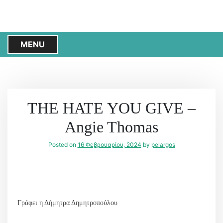
S
k
i
p
MENU
t
o
c
o
n
THE HATE YOU GIVE –
t
Angie Thomas
e
n
Posted on
16 Φεβρουαρίου, 2024
by
pelargos
t
Γράφει η Δήμητρα Δημητροπούλου