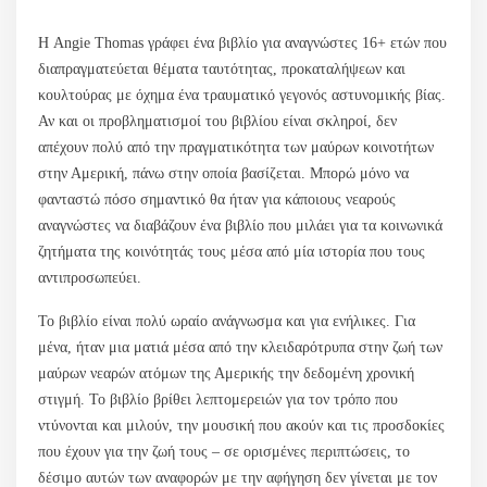
Η Angie Thomas γράφει ένα βιβλίο για αναγνώστες 16+ ετών που
διαπραγματεύεται θέματα ταυτότητας, προκαταλήψεων και
κουλτούρας με όχημα ένα τραυματικό γεγονός αστυνομικής βίας.
Αν και οι προβληματισμοί του βιβλίου είναι σκληροί, δεν
απέχουν πολύ από την πραγματικότητα των μαύρων κοινοτήτων
στην Αμερική, πάνω στην οποία βασίζεται. Μπορώ μόνο να
φανταστώ πόσο σημαντικό θα ήταν για κάποιους νεαρούς
αναγνώστες να διαβάζουν ένα βιβλίο που μιλάει για τα κοινωνικά
ζητήματα της κοινότητάς τους μέσα από μία ιστορία που τους
αντιπροσωπεύει.
Το βιβλίο είναι πολύ ωραίο ανάγνωσμα και για ενήλικες. Για
μένα, ήταν μια ματιά μέσα από την κλειδαρότρυπα στην ζωή των
μαύρων νεαρών ατόμων της Αμερικής την δεδομένη χρονική
στιγμή. Το βιβλίο βρίθει λεπτομερειών για τον τρόπο που
ντύνονται και μιλούν, την μουσική που ακούν και τις προσδοκίες
που έχουν για την ζωή τους – σε ορισμένες περιπτώσεις, το
δέσιμο αυτών των αναφορών με την αφήγηση δεν γίνεται με τον