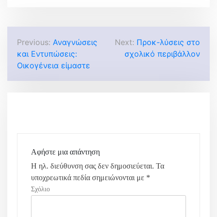
Π
Previous:
Αναγνώσεις
Next:
Προκ-λύσεις στο
και Εντυπώσεις:
σχολικό περιβάλλον
λ
Οικογένεια είμαστε
ο
ή
γ
η
σ
Αφήστε μια απάντηση
Η ηλ. διεύθυνση σας δεν δημοσιεύεται.
Τα
η
υποχρεωτικά πεδία σημειώνονται με
*
ά
Σχόλιο
ρ