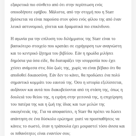
εξαιρετικά πιο σύνθετο από ότι στην περίπτωση ενός
οποιοδήποτε εφήβου. Μάλιστα, από την στιγμή που η Starr
βρίσκεται να είναι παρούσα στον φόνο ενός φίλου της από έναν
λευκό αστυνομικό, γίνεται και δραματικά πιο επικίνδυνο.
Η αγωνία για την επίλυση του διλήμματος της Starr είναι το
βασικότερο στοιχείο που κρατάει σε εγρήγορση των αναγνώστη
και το κεντρικό ζήτημα του βιβλίου. Εάν η ηρωίδα μιλήσει
δημόσια για όσα είδε, θα διαταράξει την ισορροπία που έχει
χτίσει ανάμεσα στις δύο ζωές της, χωρίς να είναι βέβαιο ότι θα
αποδοθεί δικαιοσύνη. Εάν δεν το κάνει, θα προδώσει ένα πολύ
σημαντικό κομμάτι του εαυτού της. Όσο η ιστορία εξελίσσεται,
αυξάνουν και αυτά που διακυβεύονται από τη στάση της, όπως η
δουλειά του θείου της, η ειρήνη στην γειτονιά της, η επιχείρηση
του πατέρα της και η ζωή της ίδιας και των μελών της
οικογένειάς της. Για να αποφασίσει, η Starr θα πρέπει να δώσει
απάντηση σε ένα δύσκολο ερώτημα: γιατί να προσπαθήσεις να
κάνεις το σωστό, όταν η τράπουλα έχει μοιραστεί τόσο άνισα και
οι πιθανότητες είναι εναντίον σου;