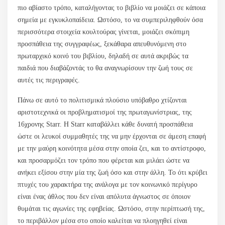
πιο αβίαστο τρόπο, καταλήγοντας το βιβλίο να μοιάζει σε κάποια
σημεία με εγκυκλοπαίδεια. Ωστόσο, το να συμπεριληφθούν όσα
περισσότερα στοιχεία κουλτούρας γίνεται, μοιάζει σκόπιμη
προσπάθεια της συγγραφέως, ξεκάθαρα απευθυνόμενη στο
πρωταρχικό κοινό του βιβλίου, δηλαδή σε αυτά ακριβώς τα
παιδιά που διαβάζοντάς το θα αναγνωρίσουν την ζωή τους σε
αυτές τις περιγραφές.
Πάνω σε αυτό το πολιτισμικά πλούσιο υπόβαθρο χτίζονται
αριστοτεχνικά οι προβληματισμοί της πρωταγωνίστριας, της
16χρονης Starr. Η Starr καταβάλλει κάθε δυνατή προσπάθεια
ώστε οι λευκοί συμμαθητές της να μην έρχονται σε άμεση επαφή
με την μαύρη κοινότητα μέσα στην οποία ζει, και το αντίστροφο,
και προσαρμόζει τον τρόπο που φέρεται και μιλάει ώστε να
ανήκει εξίσου στην μία της ζωή όσο και στην άλλη. Το ότι κρύβει
πτυχές του χαρακτήρα της ανάλογα με τον κοινωνικό περίγυρο
είναι ένας άθλος που δεν είναι απόλυτα άγνωστος σε όποιον
θυμάται τις αγωνίες της εφηβείας. Ωστόσο, στην περίπτωσή της,
το περιβάλλον μέσα στο οποίο καλείται να πλοηγηθεί είναι