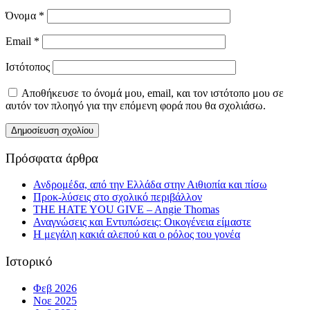
Όνομα
*
Email
*
Ιστότοπος
Αποθήκευσε το όνομά μου, email, και τον ιστότοπο μου σε
αυτόν τον πλοηγό για την επόμενη φορά που θα σχολιάσω.
Πρόσφατα άρθρα
Ανδρομέδα, από την Ελλάδα στην Αιθιοπία και πίσω
Προκ-λύσεις στο σχολικό περιβάλλον
THE HATE YOU GIVE – Angie Thomas
Αναγνώσεις και Εντυπώσεις: Οικογένεια είμαστε
Η μεγάλη κακιά αλεπού και ο ρόλος του γονέα
Ιστορικό
Φεβ 2026
Νοε 2025