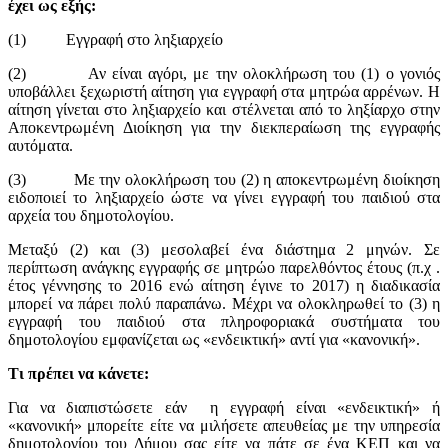
έχει ως εξής:
(1) Εγγραφή στο ληξιαρχείο
(2) Αν είναι αγόρι, με την ολοκλήρωση του (1) ο γονιός
υποβάλλει ξεχωριστή αίτηση για εγγραφή στα μητρώα αρρένων. Η
αίτηση γίνεται στο ληξιαρχείο και στέλνεται από το ληξίαρχο στην
Αποκεντρωμένη Διοίκηση για την διεκπεραίωση της εγγραφής
αυτόματα.
(3) Με την ολοκλήρωση του (2) η αποκεντρωμένη διοίκηση
ειδοποιεί το ληξιαρχείο ώστε να γίνει εγγραφή του παιδιού στα
αρχεία του δημοτολογίου.
Μεταξύ (2) και (3) μεσολαβεί ένα διάστημα 2 μηνών. Σε
περίπτωση ανάγκης εγγραφής σε μητρώο παρελθόντος έτους (π.χ .
έτος γέννησης το 2016 ενώ αίτηση έγινε το 2017) η διαδικασία
μπορεί να πάρει πολύ παραπάνω. Μέχρι να ολοκληρωθεί το (3) η
εγγραφή του παιδιού στα πληροφοριακά συστήματα του
δημοτολογίου εμφανίζεται ως «ενδεικτική» αντί για «κανονική».
Τι πρέπει να κάνετε:
Για να διαπιστώσετε εάν η εγγραφή είναι «ενδεικτική» ή
«κανονική» μπορείτε είτε να μιλήσετε απευθείας με την υπηρεσία
δημοτολογίου του Δήμου σας είτε να πάτε σε ένα ΚΕΠ και να