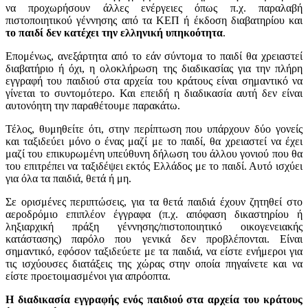
να προχωρήσουν άλλες ενέργειες όπως π.χ. παραλαβή
πιστοποιητικού γέννησης από τα ΚΕΠ ή έκδοση διαβατηρίου και
το παιδί δεν κατέχει την ελληνική υπηκοότητα
.
Επομένως, ανεξάρτητα από το εάν σύντομα το παιδί θα χρειαστεί
διαβατήριο ή όχι, η ολοκλήρωση της διαδικασίας για την πλήρη
εγγραφή του παιδιού στα αρχεία του κράτους είναι σημαντικό να
γίνεται το συντομότερο. Και επειδή η διαδικασία αυτή δεν είναι
αυτονόητη την παραθέτουμε παρακάτω.
Τέλος, θυμηθείτε ότι, στην περίπτωση που υπάρχουν δύο γονείς
και ταξιδεύει μόνο ο ένας μαζί με το παιδί, θα χρειαστεί να έχει
μαζί του επικυρωμένη υπεύθυνη δήλωση του άλλου γονιού που θα
του επιτρέπει να ταξιδέψει εκτός Ελλάδος με το παιδί. Αυτό ισχύει
για όλα τα παιδιά, θετά ή μη.
Σε ορισμένες περιπτώσεις, για τα θετά παιδιά έχουν ζητηθεί στο
αεροδρόμιο επιπλέον έγγραφα (π.χ. απόφαση δικαστηρίου ή
ληξιαρχική πράξη γέννησης/πιστοποιητικό οικογενειακής
κατάστασης) παρόλο που γενικά δεν προβλέπονται. Είναι
σημαντικό, εφόσον ταξιδεύετε με τα παιδιά, να είστε ενήμεροι για
τις ισχύουσες διατάξεις της χώρας στην οποία πηγαίνετε και να
είστε προετοιμασμένοι για απρόοπτα.
Η διαδικασία εγγραφής ενός παιδιού στα αρχεία του κράτους