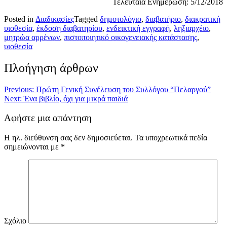
Τελευταία Ενημέρωση: 5/12/2018
Posted in
Διαδικασίες
Tagged
δημοτολόγιο
,
διαβατήριο
,
διακρατική
υιοθεσία
,
έκδοση διαβατηρίου
,
ενδεικτική εγγραφή
,
ληξιαρχέιο
,
μητρώα αρρένων
,
πιστοποιητικό οικογενειακής κατάστασης
,
υιοθεσία
Πλοήγηση άρθρων
Previous:
Πρώτη Γενική Συνέλευση του Συλλόγου “Πελαργού”
Next:
Ένα βιβλίο, όχι για μικρά παιδιά
Αφήστε μια απάντηση
Η ηλ. διεύθυνση σας δεν δημοσιεύεται.
Τα υποχρεωτικά πεδία
σημειώνονται με
*
Σχόλιο