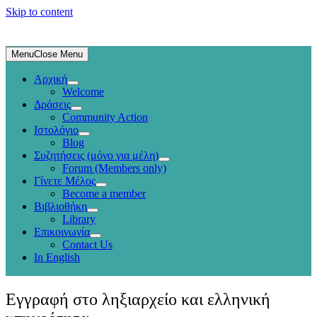
Skip to content
Menu
Close Menu
Αρχική
Welcome
Δράσεις
Community Action
Ιστολόγιο
Blog
Συζητήσεις (μόνο για μέλη)
Forum (Members only)
Γίνετε Μέλος
Become a member
Βιβλιοθήκη
Library
Επικοινωνία
Contact Us
In English
Εγγραφή στο ληξιαρχείο και ελληνική